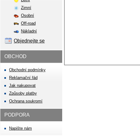
Zimní
Osobní
Off-road
Nákladní
Objednejte se
OBCHOD
Obchodní podmínky
Reklamační řád
Jak nakupovat
Způsoby platby
Ochrana soukromí
PODPORA
Napište nám