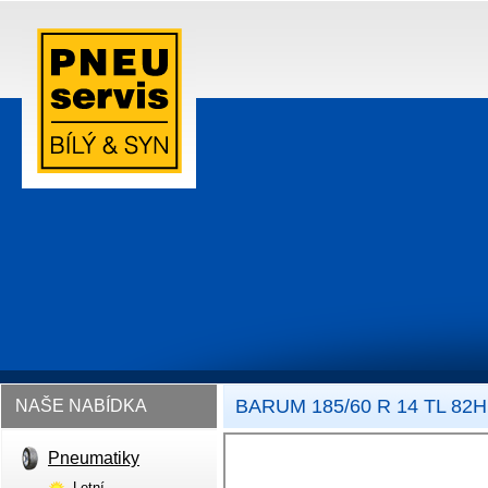
BARUM 185/60 R 14 TL 82
NAŠE NABÍDKA
Pneumatiky
Letní