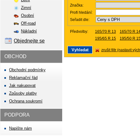
Značka:
Zimní
Profi hledání:
Osobní
Seřadit dle:
Off-road
Nákladní
Předvolby:
165/70 R 13
165/70 R 1
195/65 R 15
195/50 R 1
Objednejte se
zrušit filtr (nastavit výc
OBCHOD
Obchodní podmínky
Reklamační řád
Jak nakupovat
Způsoby platby
Ochrana soukromí
PODPORA
Napište nám