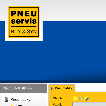
NAŠE NABÍDKA
Pneumatiky
Období:
Pneumatiky
Vozidlo:
Letní